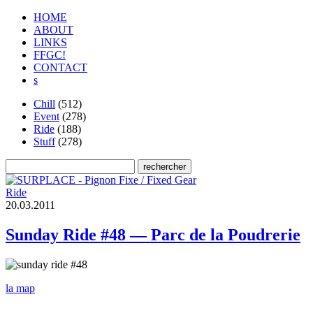
HOME
ABOUT
LINKS
FFGC!
CONTACT
s
Chill
(512)
Event
(278)
Ride
(188)
Stuff
(278)
Ride
2
0
.
0
3
.
2
0
1
1
Sunday Ride #48 — Parc de la Poudrerie
la map