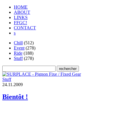
HOME
ABOUT
LINKS
FFGC!
CONTACT
s
Chill
(512)
Event
(278)
Ride
(188)
Stuff
(278)
Stuff
2
4
.
1
1
.
2
0
0
9
Bientôt !