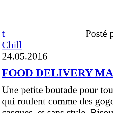
t
Posté 
Chill
2
4
.
0
5
.
2
0
1
6
FOOD DELIVERY MAN [
Une petite boutade pour to
qui roulent comme des gogol
casques, et sans style. Bisou