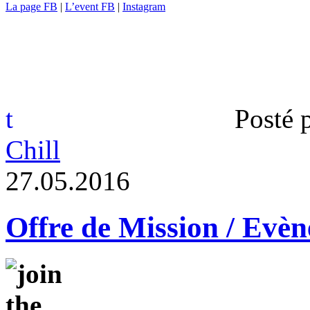
La page FB
|
L’event FB
|
Instagram
t
Posté 
Chill
2
7
.
0
5
.
2
0
1
6
Offre de Mission / Evè