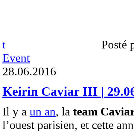
t
Posté 
Event
2
8
.
0
6
.
2
0
1
6
Keirin Caviar III | 29.0
Il y a
un an
, la
team Cavia
l’ouest parisien, et cette an