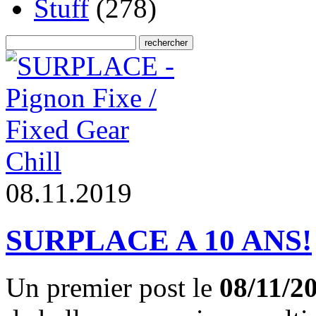
Stuff
(278)
Chill
0
8
.
1
1
.
2
0
1
9
SURPLACE A 10 ANS!
Un premier post le
08/11/2