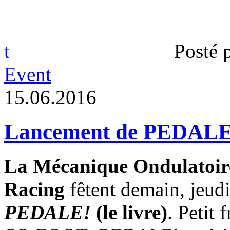
t
Posté 
Event
1
5
.
0
6
.
2
0
1
6
Lancement de PEDALE! 
La Mécanique Ondulatoir
Racing
fêtent demain, jeudi
PEDALE!
(le livre)
. Petit