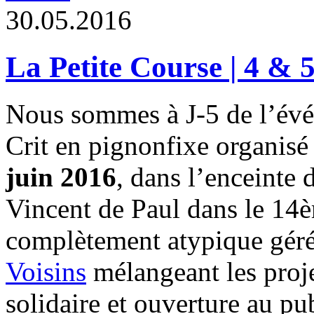
3
0
.
0
5
.
2
0
1
6
La Petite Course | 4 & 5
Nous sommes à J-5 de l’év
Crit en pignonfixe organisé 
juin 2016
, dans l’enceinte 
Vincent de Paul dans le 14
complètement atypique gér
Voisins
mélangeant les proje
solidaire et ouverture au pub