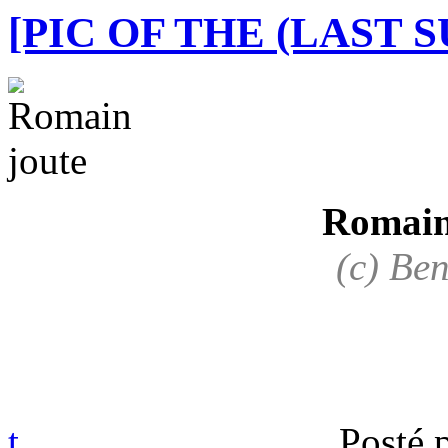
[PIC OF THE (LAST 
Romain 
(c) Be
t
Posté 