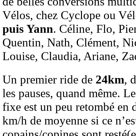
de belles conversions multic
Vélos, chez Cyclope ou V
puis Yann
. Céline, Flo, Pi
Quentin, Nath, Clément, Ni
Louise, Claudia, Ariane, Z
Un premier ride de
24km
, 
les pauses, quand même. Le
fixe est un peu retombé en d
km/h de moyenne si ce n’est
copains/copines sont resté(e)