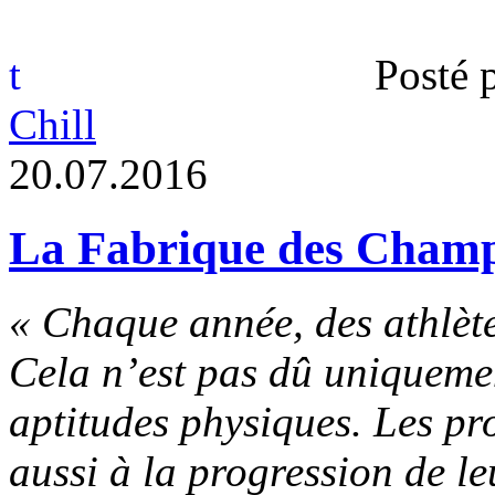
t
Posté 
Chill
2
0
.
0
7
.
2
0
1
6
La Fabrique des Cham
« Chaque année, des athlèt
Cela n’est pas dû uniquemen
aptitudes physiques. Les pr
aussi à la progression de l