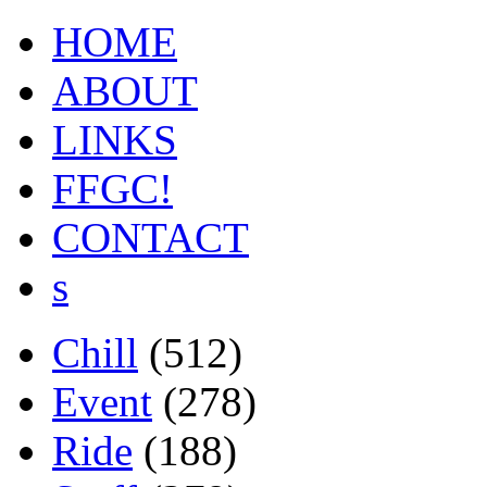
HOME
ABOUT
LINKS
FFGC!
CONTACT
s
Chill
(512)
Event
(278)
Ride
(188)