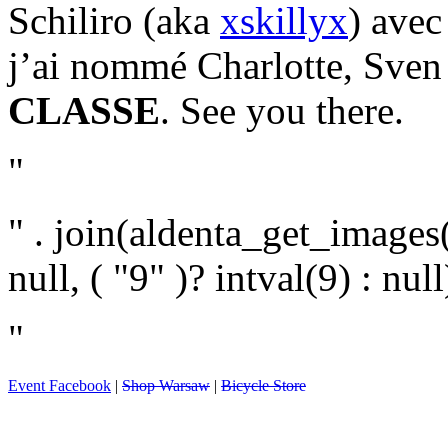
Schiliro (aka
xskillyx
) avec
j’ai nommé Charlotte, Sven
CLASSE
. See you there.
"
" . join(aldenta_get_images(
null, ( "9" )? intval(9) : null)
"
Event Facebook
|
Shop Warsaw
|
Bicycle Store