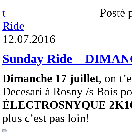
t
Posté 
Ride
1
2
.
0
7
.
2
0
1
6
Sunday Ride – DIM
Dimanche 17 juillet
, on t’
Decesari à Rosny /s Bois p
ÉLECTROSNYQUE 2K1
plus c’est pas loin!