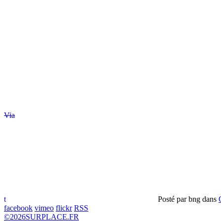
Via
t
Posté par
bng
dans
facebook
vimeo
flickr
RSS
©
2026
SURPLACE.FR