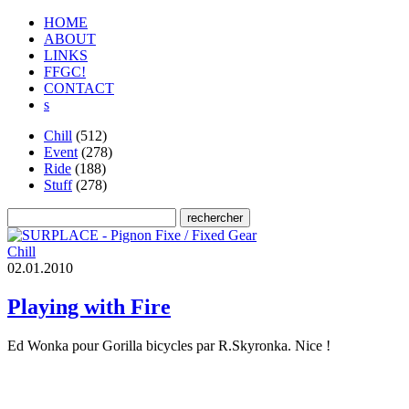
HOME
ABOUT
LINKS
FFGC!
CONTACT
s
Chill
(512)
Event
(278)
Ride
(188)
Stuff
(278)
Chill
0
2
.
0
1
.
2
0
1
0
Playing with Fire
Ed Wonka pour Gorilla bicycles par R.Skyronka. Nice !