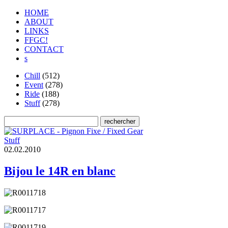
HOME
ABOUT
LINKS
FFGC!
CONTACT
s
Chill
(512)
Event
(278)
Ride
(188)
Stuff
(278)
Stuff
0
2
.
0
2
.
2
0
1
0
Bijou le 14R en blanc