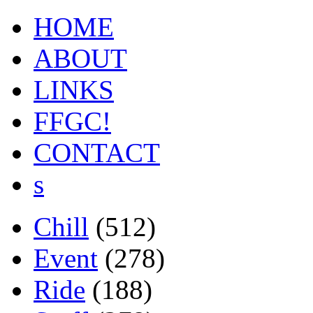
HOME
ABOUT
LINKS
FFGC!
CONTACT
s
Chill
(512)
Event
(278)
Ride
(188)