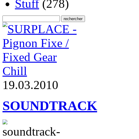
Stuff
(278)
Chill
1
9
.
0
3
.
2
0
1
0
SOUNDTRACK