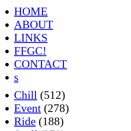
HOME
ABOUT
LINKS
FFGC!
CONTACT
s
Chill
(512)
Event
(278)
Ride
(188)