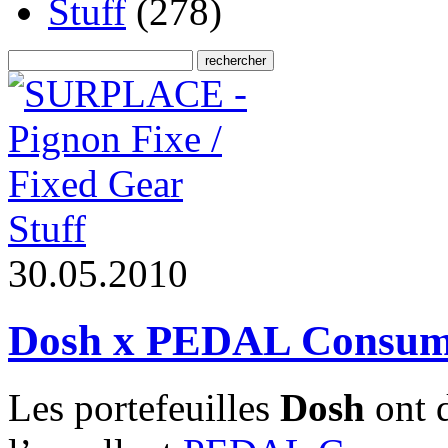
Stuff
(278)
Stuff
3
0
.
0
5
.
2
0
1
0
Dosh x PEDAL Consum
Les portefeuilles
Dosh
ont d