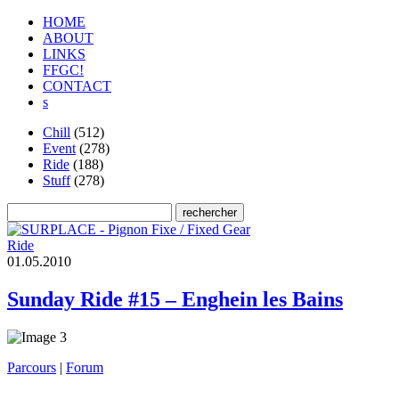
HOME
ABOUT
LINKS
FFGC!
CONTACT
s
Chill
(512)
Event
(278)
Ride
(188)
Stuff
(278)
Ride
0
1
.
0
5
.
2
0
1
0
Sunday Ride #15 – Enghein les Bains
Parcours
|
Forum