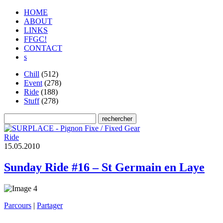
HOME
ABOUT
LINKS
FFGC!
CONTACT
s
Chill
(512)
Event
(278)
Ride
(188)
Stuff
(278)
Ride
1
5
.
0
5
.
2
0
1
0
Sunday Ride #16 – St Germain en Laye
Parcours
|
Partager