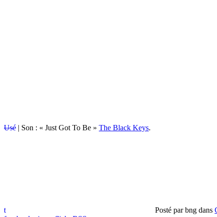
Usé
| Son : « Just Got To Be »
The Black Keys
.
t
Posté par
bng
dans