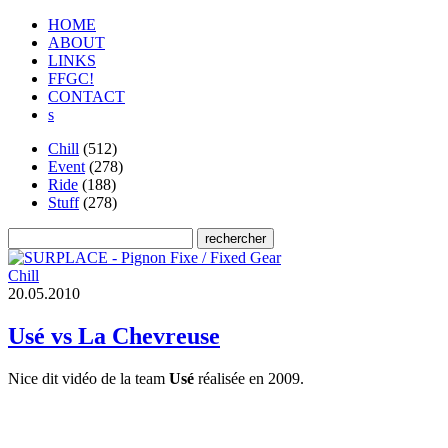
HOME
ABOUT
LINKS
FFGC!
CONTACT
s
Chill
(512)
Event
(278)
Ride
(188)
Stuff
(278)
Chill
2
0
.
0
5
.
2
0
1
0
Usé vs La Chevreuse
Nice dit vidéo de la team
Usé
réalisée en 2009.