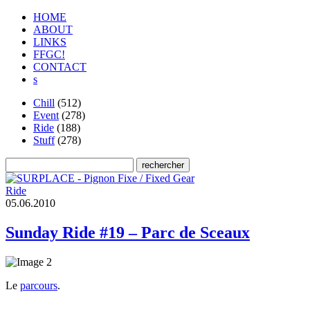
HOME
ABOUT
LINKS
FFGC!
CONTACT
s
Chill
(512)
Event
(278)
Ride
(188)
Stuff
(278)
Ride
0
5
.
0
6
.
2
0
1
0
Sunday Ride #19 – Parc de Sceaux
Le
parcours
.