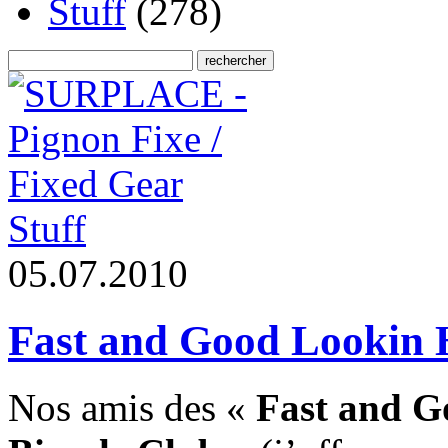
Stuff
(278)
Stuff
0
5
.
0
7
.
2
0
1
0
Fast and Good Lookin Hi
Nos amis des «
Fast and G