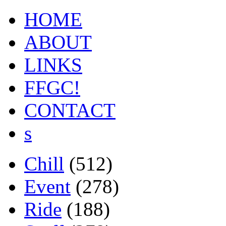
HOME
ABOUT
LINKS
FFGC!
CONTACT
s
Chill
(512)
Event
(278)
Ride
(188)