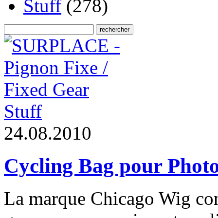
Stuff
(278)
Stuff
2
4
.
0
8
.
2
0
1
0
Cycling Bag pour Phot
La marque Chicago Wig conço