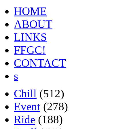
HOME
ABOUT
LINKS
FFGC!
CONTACT
s
Chill
(512)
Event
(278)
Ride
(188)