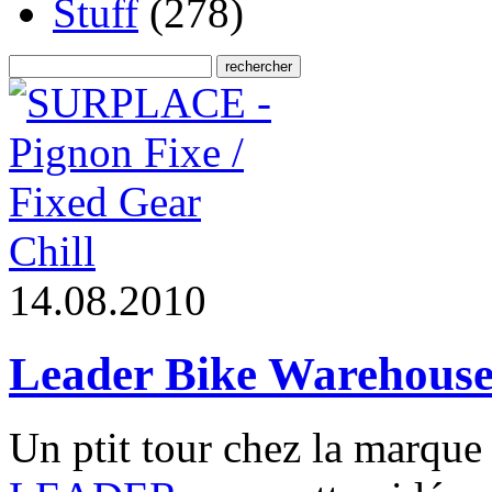
Stuff
(278)
Chill
1
4
.
0
8
.
2
0
1
0
Leader Bike Warehouse 
Un ptit tour chez la marque