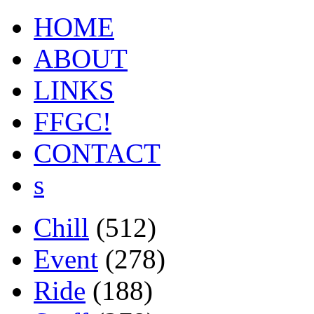
HOME
ABOUT
LINKS
FFGC!
CONTACT
s
Chill
(512)
Event
(278)
Ride
(188)