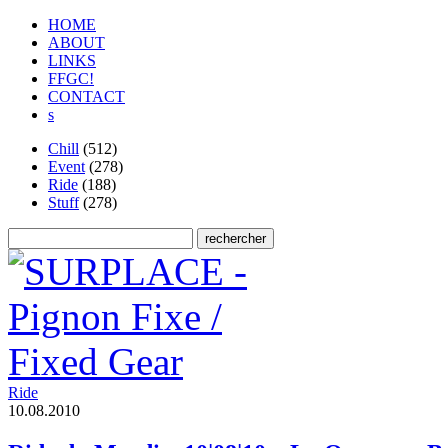
HOME
ABOUT
LINKS
FFGC!
CONTACT
s
Chill
(512)
Event
(278)
Ride
(188)
Stuff
(278)
Ride
1
0
.
0
8
.
2
0
1
0