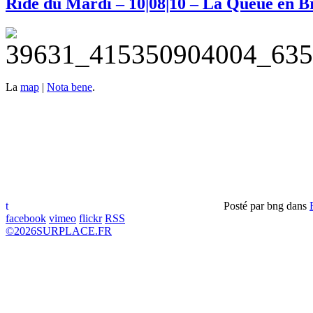
Ride du Mardi – 10|08|10 – La Queue en B
La
map
|
Nota bene
.
t
Posté par
bng
dans
facebook
vimeo
flickr
RSS
©
2026
SURPLACE.FR