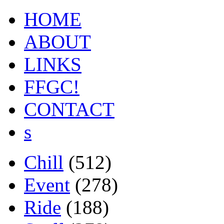
HOME
ABOUT
LINKS
FFGC!
CONTACT
s
Chill
(512)
Event
(278)
Ride
(188)