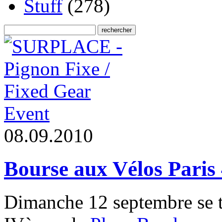
Stuff
(278)
Event
0
8
.
0
9
.
2
0
1
0
Bourse aux Vélos Paris 
Dimanche 12 septembre se t