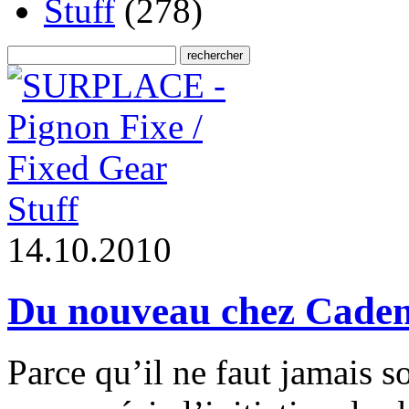
Stuff
(278)
Stuff
1
4
.
1
0
.
2
0
1
0
Du nouveau chez Cade
Parce qu’il ne faut jamais so