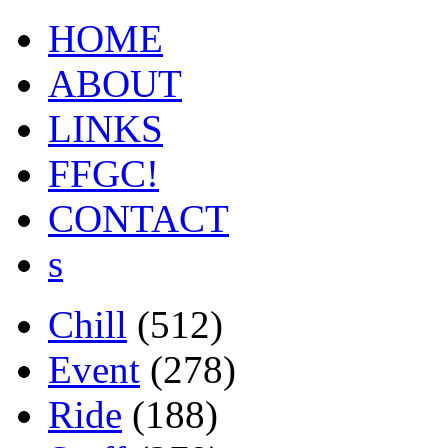
HOME
ABOUT
LINKS
FFGC!
CONTACT
s
Chill
(512)
Event
(278)
Ride
(188)