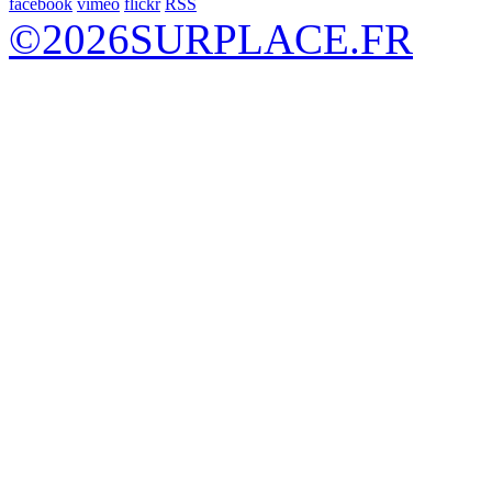
facebook
vimeo
flickr
RSS
©
2026
SURPLACE.FR