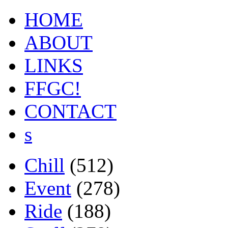
HOME
ABOUT
LINKS
FFGC!
CONTACT
s
Chill
(512)
Event
(278)
Ride
(188)