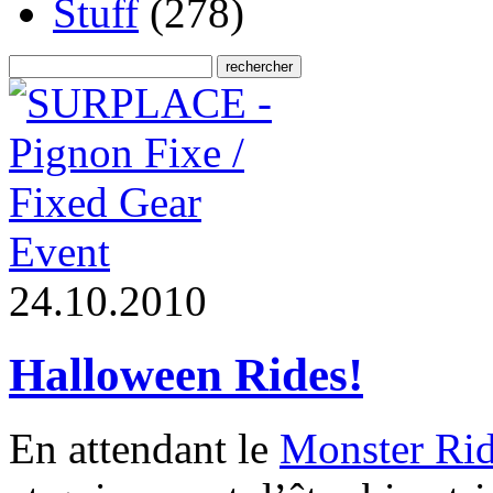
Stuff
(278)
Event
2
4
.
1
0
.
2
0
1
0
Halloween Rides!
En attendant le
Monster Ri