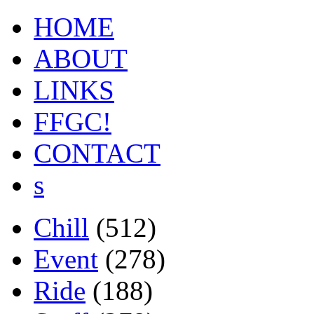
HOME
ABOUT
LINKS
FFGC!
CONTACT
s
Chill
(512)
Event
(278)
Ride
(188)