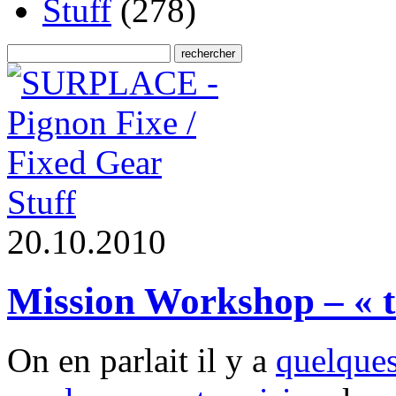
Stuff
(278)
Stuff
2
0
.
1
0
.
2
0
1
0
Mission Workshop – « t
On en parlait il y a
quelques