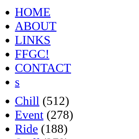
HOME
ABOUT
LINKS
FFGC!
CONTACT
s
Chill
(512)
Event
(278)
Ride
(188)