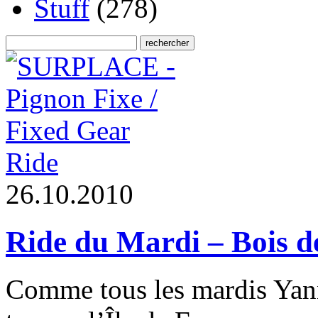
Stuff
(278)
Ride
2
6
.
1
0
.
2
0
1
0
Ride du Mardi – Bois d
Comme tous les mardis Ya