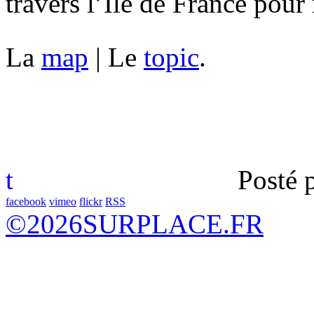
travers l’Île de France pour
La
map
| Le
topic
.
t
Posté 
facebook
vimeo
flickr
RSS
©
2026
SURPLACE.FR