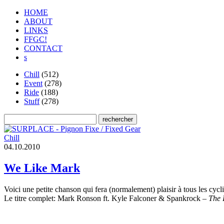
HOME
ABOUT
LINKS
FFGC!
CONTACT
s
Chill
(512)
Event
(278)
Ride
(188)
Stuff
(278)
Chill
0
4
.
1
0
.
2
0
1
0
We Like Mark
Voici une petite chanson qui fera (normalement) plaisir à tous les cyc
Le titre complet: Mark Ronson ft. Kyle Falconer & Spankrock –
The 