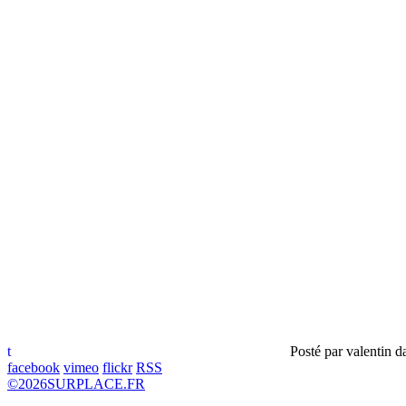
t
Posté par
valentin
d
facebook
vimeo
flickr
RSS
©
2026
SURPLACE.FR