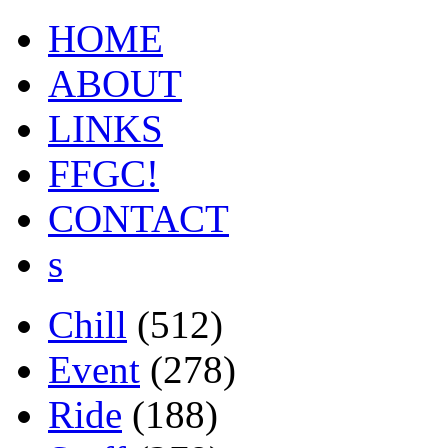
HOME
ABOUT
LINKS
FFGC!
CONTACT
s
Chill
(512)
Event
(278)
Ride
(188)