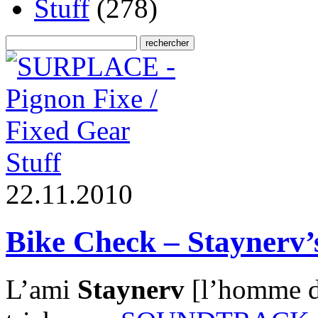
Stuff
(278)
Stuff
2
2
.
1
1
.
2
0
1
0
Bike Check – Staynerv’
L’ami
Staynerv
[l’homme de