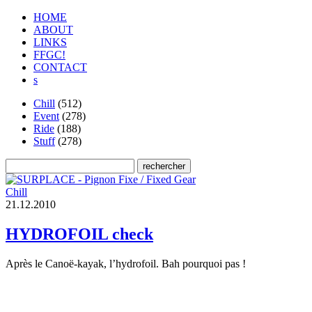
HOME
ABOUT
LINKS
FFGC!
CONTACT
s
Chill
(512)
Event
(278)
Ride
(188)
Stuff
(278)
Chill
2
1
.
1
2
.
2
0
1
0
HYDROFOIL check
Après le Canoë-kayak, l’hydrofoil. Bah pourquoi pas !