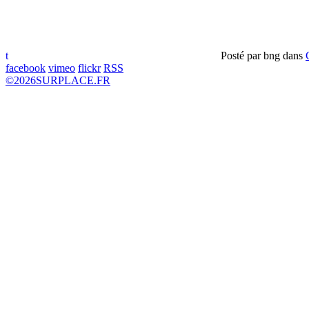
t
Posté par
bng
dans
facebook
vimeo
flickr
RSS
©
2026
SURPLACE.FR