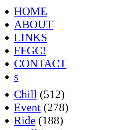
HOME
ABOUT
LINKS
FFGC!
CONTACT
s
Chill
(512)
Event
(278)
Ride
(188)