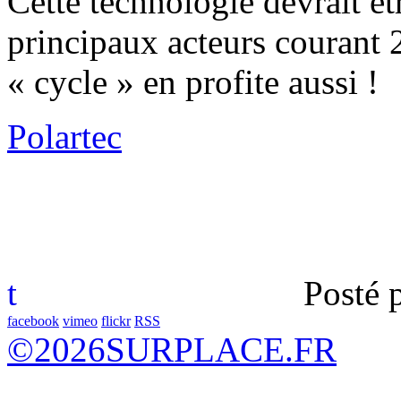
Cette technologie devrait êt
principaux acteurs courant 2
« cycle » en profite aussi !
Polartec
t
Posté 
facebook
vimeo
flickr
RSS
©
2026
SURPLACE.FR