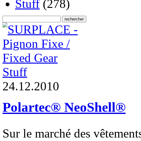
Stuff
(278)
Stuff
2
4
.
1
2
.
2
0
1
0
Polartec® NeoShell®
Sur le marché des vêtements