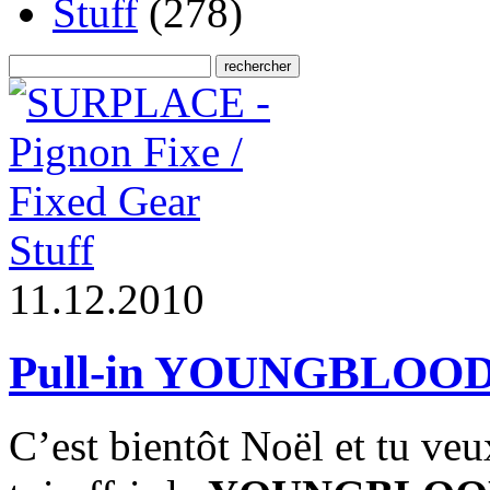
Stuff
(278)
Stuff
1
1
.
1
2
.
2
0
1
0
Pull-in YOUNGBLOOD
C’est bientôt Noël et tu ve