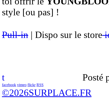
toi offrir le
YOUNGBLOOD
style [ou pas] !
Pull-in
| Dispo sur le store
i
t
Posté 
facebook
vimeo
flickr
RSS
©
2026
SURPLACE.FR