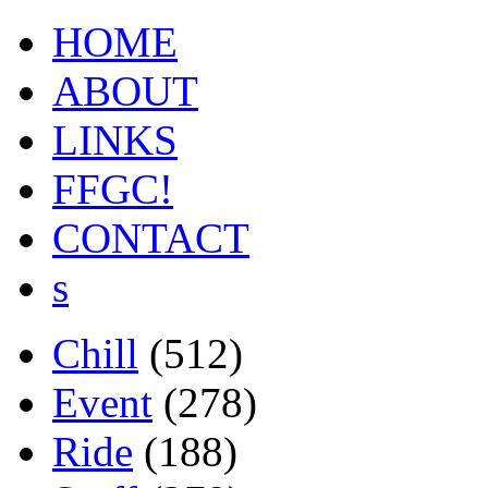
HOME
ABOUT
LINKS
FFGC!
CONTACT
s
Chill
(512)
Event
(278)
Ride
(188)