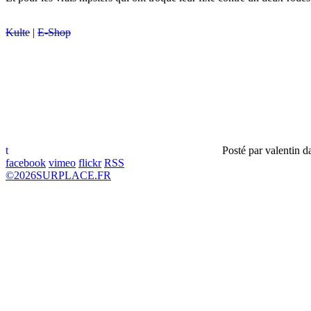
Kulte
|
E-Shop
t
Posté par
valentin
d
facebook
vimeo
flickr
RSS
©
2026
SURPLACE.FR