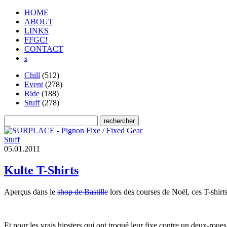
HOME
ABOUT
LINKS
FFGC!
CONTACT
s
Chill
(512)
Event
(278)
Ride
(188)
Stuff
(278)
Stuff
0
5
.
0
1
.
2
0
1
1
Kulte T-Shirts
Aperçus dans le
shop de Bastille
lors des courses de Noël, ces T-shirt
Et pour les vrais hipsters qui ont troqué leur fixe contre un deux-roues