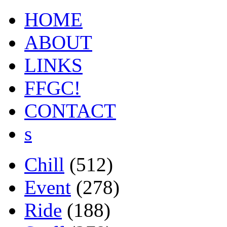
HOME
ABOUT
LINKS
FFGC!
CONTACT
s
Chill
(512)
Event
(278)
Ride
(188)