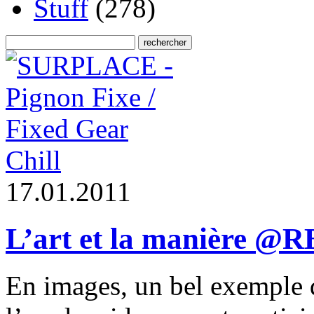
Stuff
(278)
Chill
1
7
.
0
1
.
2
0
1
1
L’art et la manière 
En images, un bel exemple de