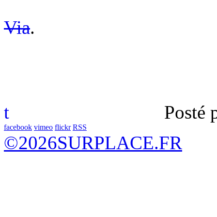
Via
.
t
Posté 
facebook
vimeo
flickr
RSS
©
2026
SURPLACE.FR