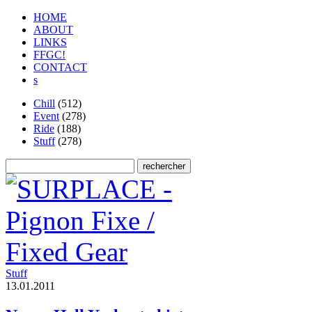
HOME
ABOUT
LINKS
FFGC!
CONTACT
s
Chill
(512)
Event
(278)
Ride
(188)
Stuff
(278)
Stuff
1
3
.
0
1
.
2
0
1
1