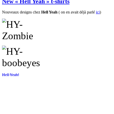
New « Hell Yeah » t-shirts
Nouveaux designs chez
Hell Yeah
( on en avait déjà parlé
ici
)
Hell Yeah!