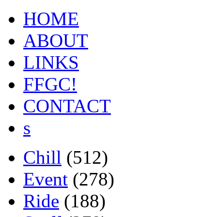
HOME
ABOUT
LINKS
FFGC!
CONTACT
s
Chill
(512)
Event
(278)
Ride
(188)