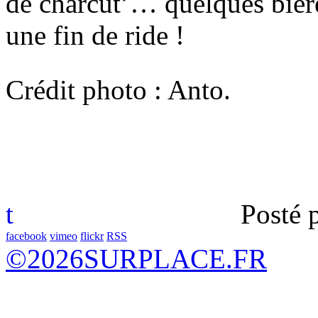
de charcut’… quelques bières
une fin de ride !
Crédit photo : Anto.
t
Posté 
facebook
vimeo
flickr
RSS
©
2026
SURPLACE.FR