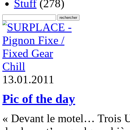
Stuff
(278)
Chill
1
3
.
0
1
.
2
0
1
1
Pic of the day
« Devant le motel… Trois 