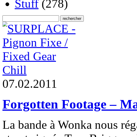
Stuff
(278)
Chill
0
7
.
0
2
.
2
0
1
1
Forgotten Footage – Ma
La bande à Wonka nous réga