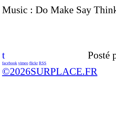
Music : Do Make Say Think
t
Posté 
facebook
vimeo
flickr
RSS
©
2026
SURPLACE.FR