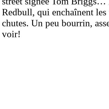
street signée Tom Briggs… D
Redbull, qui enchaînent les 
chutes. Un peu bourrin, ass
voir!