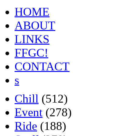
HOME
ABOUT
LINKS
FFGC!
CONTACT
s
Chill
(512)
Event
(278)
Ride
(188)