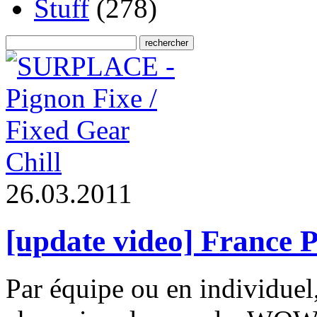
Stuff
(278)
Chill
2
6
.
0
3
.
2
0
1
1
[update video] France
Par équipe ou en individuel,