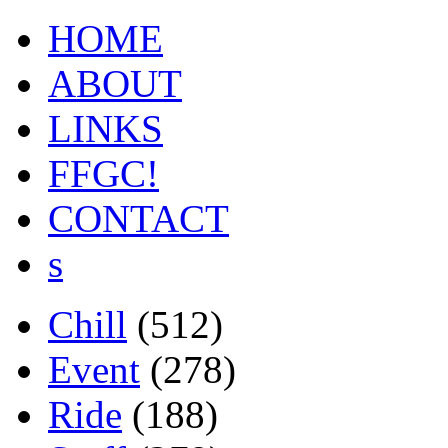
HOME
ABOUT
LINKS
FFGC!
CONTACT
s
Chill
(512)
Event
(278)
Ride
(188)