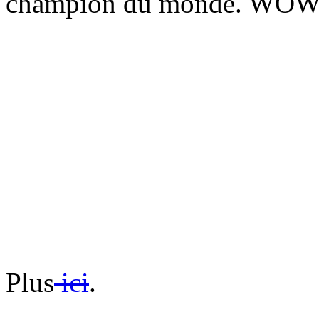
champion du monde. WOW. 
Plus
ici
.