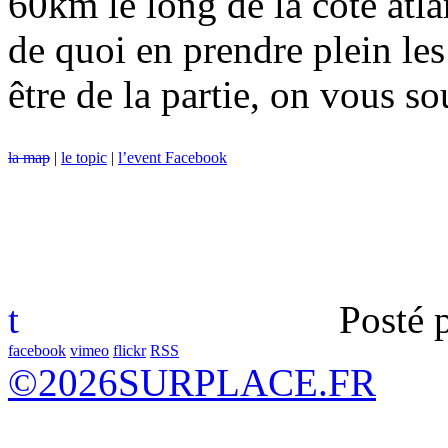
60km le long de la côte atl
de quoi en prendre plein les
être de la partie, on vous s
la map
|
le topic
|
l’event Facebook
t
Posté 
facebook
vimeo
flickr
RSS
©
2026
SURPLACE.FR