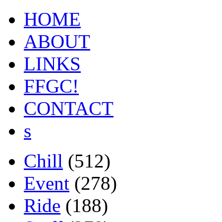
HOME
ABOUT
LINKS
FFGC!
CONTACT
s
Chill
(512)
Event
(278)
Ride
(188)