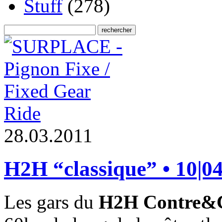
Stuff
(278)
Ride
2
8
.
0
3
.
2
0
1
1
H2H “classique” • 10|0
Les gars du
H2H Contre&