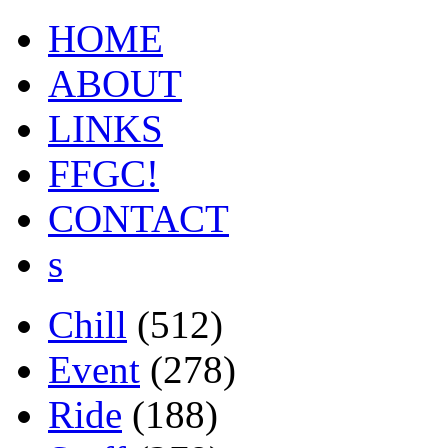
HOME
ABOUT
LINKS
FFGC!
CONTACT
s
Chill
(512)
Event
(278)
Ride
(188)