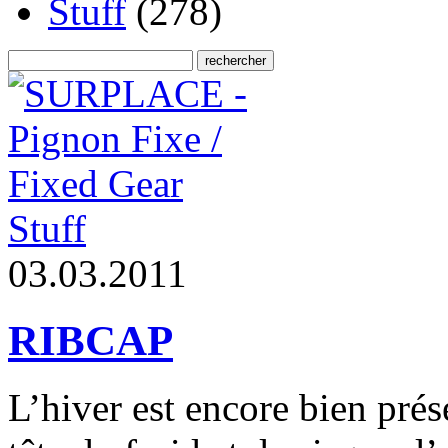
Stuff
(278)
Stuff
0
3
.
0
3
.
2
0
1
1
RIBCAP
L’hiver est encore bien pré