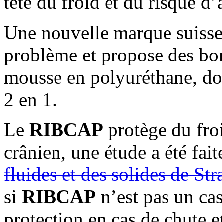
tête du froid et du risque d’
Une nouvelle marque suiss
problème et propose des bon
mousse en polyuréthane, don
2 en 1.
Le
RIBCAP
protège du fro
crânien, une étude a été fait
fluides et des solides de St
si
RIBCAP
n’est pas un cas
protection en cas de chute 