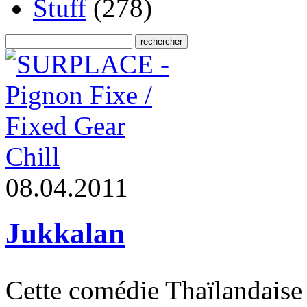
Stuff
(278)
Chill
0
8
.
0
4
.
2
0
1
1
Jukkalan
Cette comédie Thaïlandaise d