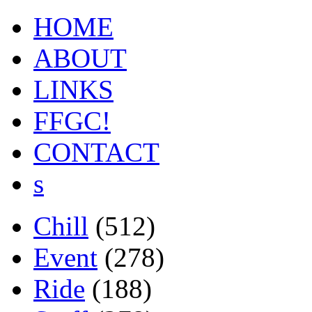
HOME
ABOUT
LINKS
FFGC!
CONTACT
s
Chill
(512)
Event
(278)
Ride
(188)