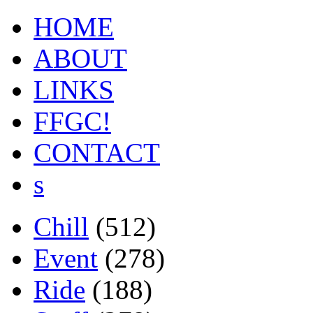
HOME
ABOUT
LINKS
FFGC!
CONTACT
s
Chill
(512)
Event
(278)
Ride
(188)