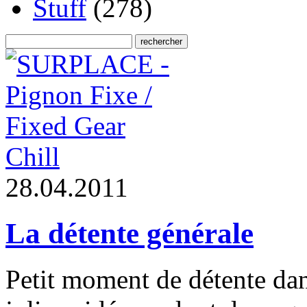
Stuff
(278)
Chill
2
8
.
0
4
.
2
0
1
1
La détente générale
Petit moment de détente dans