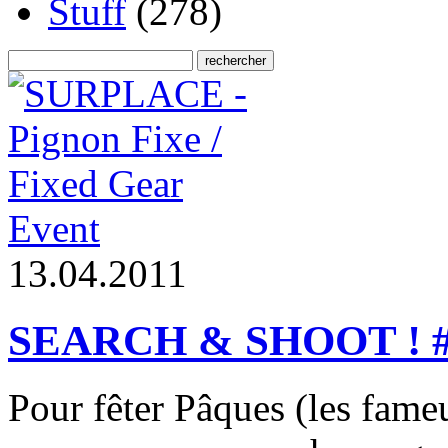
Stuff
(278)
Event
1
3
.
0
4
.
2
0
1
1
SEARCH & SHOOT ! 
Pour fêter Pâques (les fame