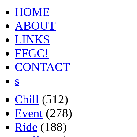
HOME
ABOUT
LINKS
FFGC!
CONTACT
s
Chill
(512)
Event
(278)
Ride
(188)