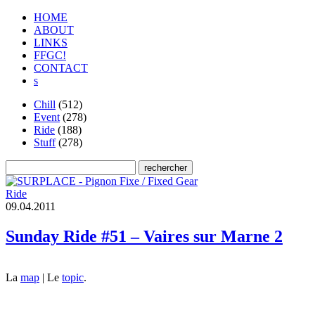
HOME
ABOUT
LINKS
FFGC!
CONTACT
s
Chill
(512)
Event
(278)
Ride
(188)
Stuff
(278)
Ride
0
9
.
0
4
.
2
0
1
1
Sunday Ride #51 – Vaires sur Marne 2
La
map
| Le
topic
.