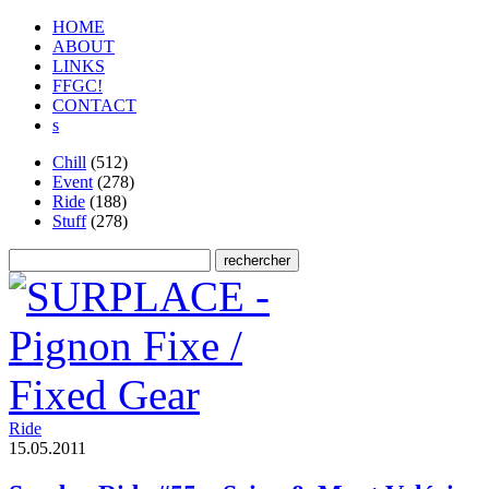
HOME
ABOUT
LINKS
FFGC!
CONTACT
s
Chill
(512)
Event
(278)
Ride
(188)
Stuff
(278)
Ride
1
5
.
0
5
.
2
0
1
1