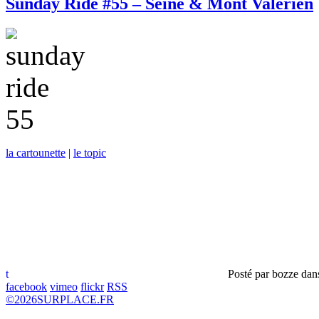
Sunday Ride #55 – Seine & Mont Valérien
la cartounette
|
le topic
t
Posté par
bozze
dan
facebook
vimeo
flickr
RSS
©
2026
SURPLACE.FR