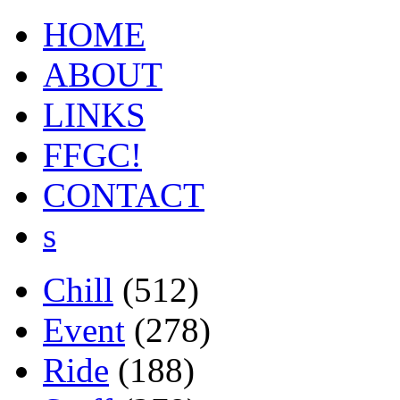
HOME
ABOUT
LINKS
FFGC!
CONTACT
s
Chill
(512)
Event
(278)
Ride
(188)