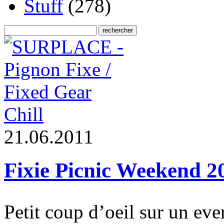
Stuff
(278)
Chill
2
1
.
0
6
.
2
0
1
1
Fixie Picnic Weekend 2
Petit coup d’oeil sur un eve