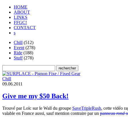
HOME
ABOUT
LINKS
FFGC!
CONTACT
s
Chill
(512)
Event
(278)
Ride
(188)
Stuff
(278)
Chill
0
9
.
0
6
.
2
0
1
1
Give me my $50 Back!
Trouvé par Loïc sur le Wall du groupe
SaveTripleRush
, cette vidéo r
valable en France aussi, sauf mention contraire par un
panneau
rond
s