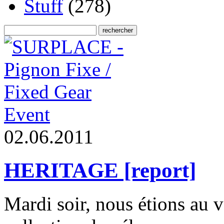
Stuff
(278)
Event
0
2
.
0
6
.
2
0
1
1
HERITAGE [report]
Mardi soir, nous étions au 