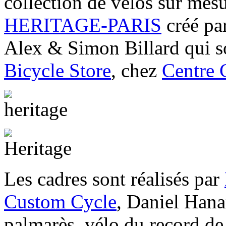
collection de vélos sur mes
HERITAGE-PARIS
créé par
Alex & Simon Billard qui so
Bicycle Store
, chez
Centre 
Les cadres sont réalisés par
Custom Cycle
, Daniel Hana
palmarès, vélo du record de