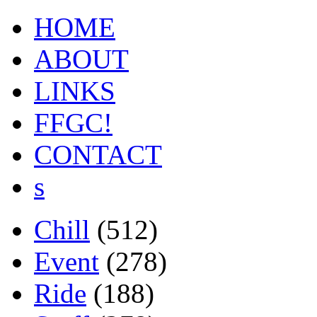
HOME
ABOUT
LINKS
FFGC!
CONTACT
s
Chill
(512)
Event
(278)
Ride
(188)