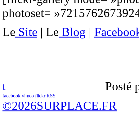
photoset= »721576267392
Le
Site
| Le
Blog
|
Faceboo
t
Posté 
facebook
vimeo
flickr
RSS
©
2026
SURPLACE.FR