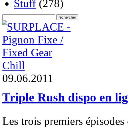
Stuff
(278)
Chill
0
9
.
0
6
.
2
0
1
1
Triple Rush dispo en li
Les trois premiers épisodes