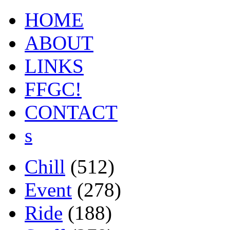
HOME
ABOUT
LINKS
FFGC!
CONTACT
s
Chill
(512)
Event
(278)
Ride
(188)