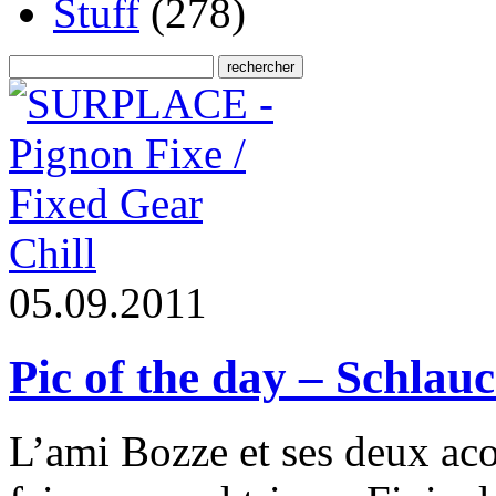
Stuff
(278)
Chill
0
5
.
0
9
.
2
0
1
1
Pic of the day – Schla
L’ami Bozze et ses deux acol