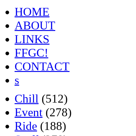
HOME
ABOUT
LINKS
FFGC!
CONTACT
s
Chill
(512)
Event
(278)
Ride
(188)