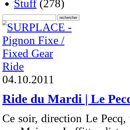
Stuff
(278)
Ride
0
4
.
1
0
.
2
0
1
1
Ride du Mardi | Le Pec
Ce soir, direction Le Pecq, 