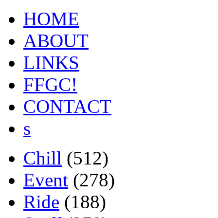
HOME
ABOUT
LINKS
FFGC!
CONTACT
s
Chill
(512)
Event
(278)
Ride
(188)