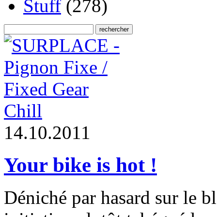
Stuff
(278)
Chill
1
4
.
1
0
.
2
0
1
1
Your bike is hot !
Déniché par hasard sur le b