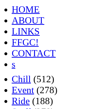
HOME
ABOUT
LINKS
FFGC!
CONTACT
s
Chill
(512)
Event
(278)
Ride
(188)