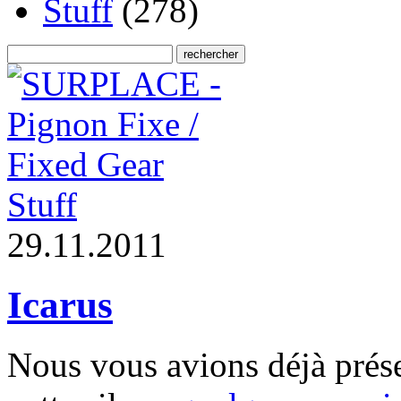
Stuff
(278)
Stuff
2
9
.
1
1
.
2
0
1
1
Icarus
Nous vous avions déjà prés