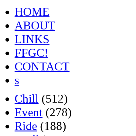
HOME
ABOUT
LINKS
FFGC!
CONTACT
s
Chill
(512)
Event
(278)
Ride
(188)