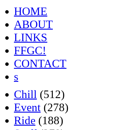
HOME
ABOUT
LINKS
FFGC!
CONTACT
s
Chill
(512)
Event
(278)
Ride
(188)