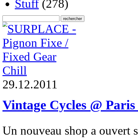
Stuff
(278)
Chill
2
9
.
1
2
.
2
0
1
1
Vintage Cycles @ Paris
Un nouveau shop a ouvert s