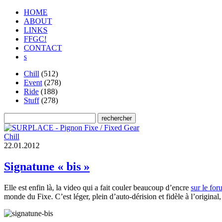
HOME
ABOUT
LINKS
FFGC!
CONTACT
s
Chill
(512)
Event
(278)
Ride
(188)
Stuff
(278)
Chill
2
2
.
0
1
.
2
0
1
2
Signatune « bis »
Elle est enfin là, la video qui a fait couler beaucoup d’encre
sur le fo
monde du Fixe. C’est léger, plein d’auto-dérision et fidèle à l’original,