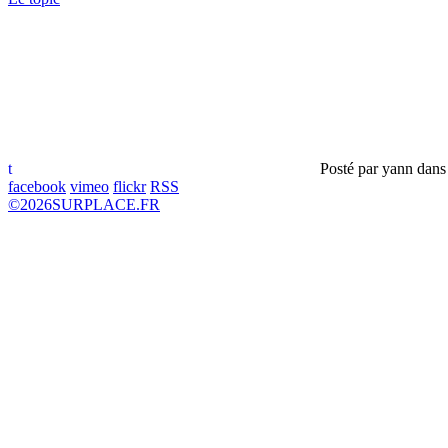
t
Posté par
yann
dan
facebook
vimeo
flickr
RSS
©
2026
SURPLACE.FR