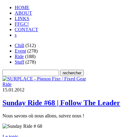
HOME
ABOUT
LINKS
FFGC!
CONTACT
s
Chill
(512)
Event
(278)
Ride
(188)
Stuff
(278)
Ride
1
5
.
0
1
.
2
0
1
2
Sunday Ride #68 | Follow The Leader
Nous savons où nous allons, suivez nous !
Le topic