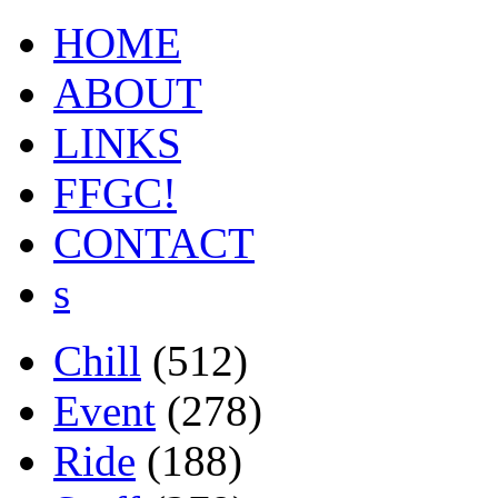
HOME
ABOUT
LINKS
FFGC!
CONTACT
s
Chill
(512)
Event
(278)
Ride
(188)